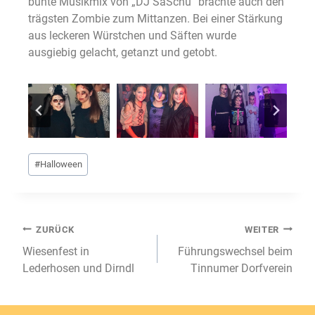
bunte Musikmix von „DJ SaSchu“ brachte auch den
trägsten Zombie zum Mittanzen. Bei einer Stärkung
aus leckeren Würstchen und Säften wurde
ausgiebig gelacht, getanzt und getobt.
Schlagworte:
#
Halloween
Beitragsnavigation
ZURÜCK
WEITER
Wiesenfest in
Führungswechsel beim
Lederhosen und Dirndl
Tinnumer Dorfverein