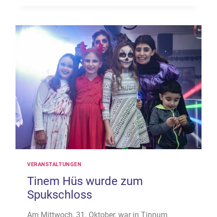
GEWACHSEN
–
JAHRESHAUPTVERSAMMLUNG
DES
TINNUMER
DORFVEREINS
VERANSTALTUNGEN
Tinem Hüs wurde zum
Spukschloss
Am Mittwoch, 31. Oktober, war in Tinnum